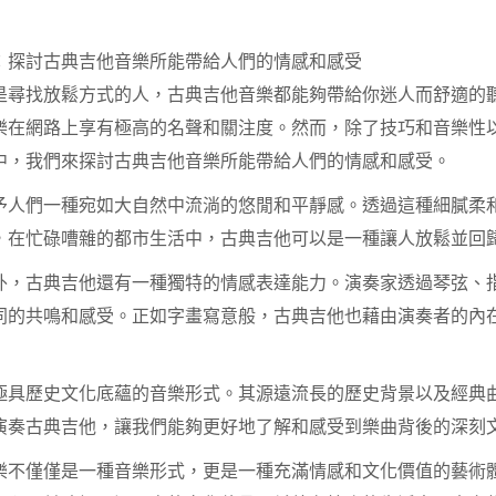
：探討古典吉他音樂所能帶給人們的情感和感受
是尋找放鬆方式的人，古典吉他音樂都能夠帶給你迷人而舒適的
樂在網路上享有極高的名聲和關注度。然而，除了技巧和音樂性
中，我們來探討古典吉他音樂所能帶給人們的情感和感受。
予人們一種宛如大自然中流淌的悠閒和平靜感。透過這種細膩柔
，在忙碌嘈雜的都市生活中，古典吉他可以是一種讓人放鬆並回
外，古典吉他還有一種獨特的情感表達能力。演奏家透過琴弦、
同的共鳴和感受。正如字畫寫意般，古典吉他也藉由演奏者的內
極具歷史文化底蘊的音樂形式。其源遠流長的歷史背景以及經典
演奏古典吉他，讓我們能夠更好地了解和感受到樂曲背後的深刻
樂不僅僅是一種音樂形式，更是一種充滿情感和文化價值的藝術