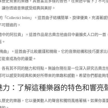
厚歷史背景的樂器，其豐富且多樣的音色，在樂迷中留下了不可
，讓你透過音樂感受經典與美好。
o的「Collectici Intim」。這首曲子結構簡單、旋律優美
不可錯過的。
的「記憶中的阿拉貢」。這首作品是古典吉他曲目中最膾炙人口的一
鬆。
三奏鳴曲」。這首曲子比較嚴謹和精緻，它的音樂結構和技巧要求
可能會成為你的最愛。
，各有其不同的魅力和特點。無論你現在是一位深入研究古典吉
都可以感受到經典和美好所帶來的樂趣和感動。希望你們都能夠
魅力：了解這種樂器的特色和響亮
久歷史的樂器，它以優美動人的聲音和獨特風格著稱。如果你喜
備的。