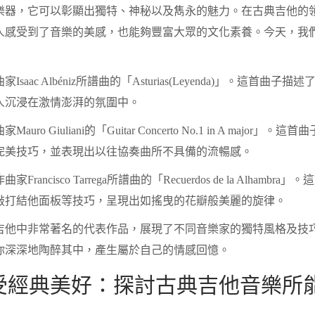
樂器，它可以彰顯出獨特、神秘以及雋永的魅力。在古典吉他的
人感受到了音樂的美感，也能夠豐富大眾的文化素養。今天，我
saac Albéniz所譜曲的「Asturias(Leyenda)」。這
人沉浸在激情澎湃的氛圍中。
ro Giuliani的「Guitar Concerto No.1 in A ma
完美技巧，並表現出以往協奏曲所不具備的流暢感。
rancisco Tarrega所譜曲的「Recuerdos de la Alh
敲打結他面板等技巧，呈現出如搖曳的花瓣般美麗的旋律。
吉他中非常著名的代表作品，展現了不同音樂家的獨特風格及技
你深深地陶醉其中，產生屬於自己的情感回憶。
受經典美好：探討古典吉他音樂所