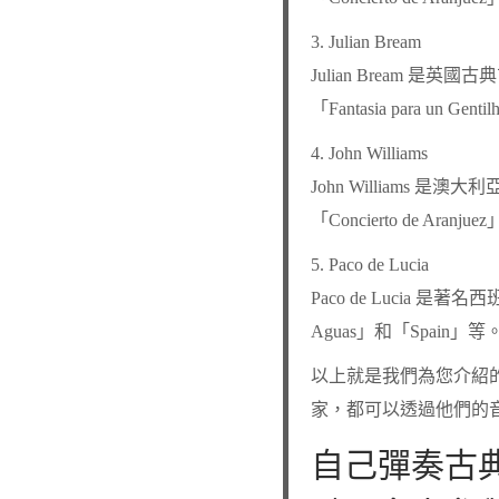
3. Julian Bream
Julian Bream
「Fantasia para un Ge
4. John Williams
John William
「Concierto de Aranj
5. Paco de Lucia
Paco de Lucia
Aguas」和「Spain」等
以上就是我們為您介紹
家，都可以透過他們的
自己彈奏古