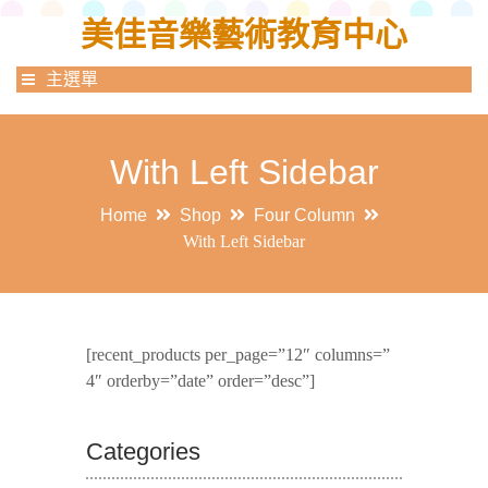
美佳音樂藝術教育中心
主選單
With Left Sidebar
Home
Shop
Four Column
With Left Sidebar
[recent_products per_page=”12″ columns=”
4″ orderby=”date” order=”desc”]
Categories