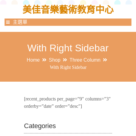
美佳音樂藝術教育中心
主選單
With Right Sidebar
Home
Shop
Three Column
With Right Sidebar
[recent_products per_page=”9″ columns=”3″
orderby=”date” order=”desc”]
Categories